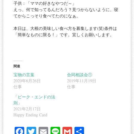
子供：「ママの好きなやつだ～」
えっ、何で知ってるんだろう？見つからないように、寝
てからこっそり食べてたのになぁ。
本日は、大根の美味しい食べ方を募集します(笑)条件は
「簡単なものに限る！」です。宜しくお願いします。
関連
宝物の言葉
合同相談会①
2020年6月26日
2019年11月19日
仕事
仕事
「ピーク・エンドの法
則」
2021年2月17日
Happy Ending Card
Fa
T
E
Li
G
共