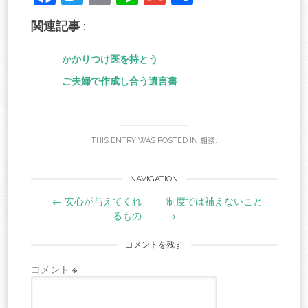
ce
wi
m
ne
m
有
関連記事 :
bo
tte
ail
ail
ok
r
かかりつけ医を持とう
ご夫婦で作成し合う遺言書
THIS ENTRY WAS POSTED IN
相談
.
Post
NAVIGATION
←
安心が与えてくれ
制度では補えないこと
navigation
るもの
→
コメントを残す
コメント
※