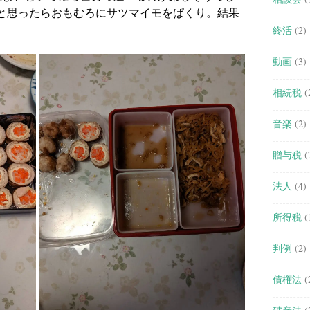
と思ったらおもむろにサツマイモをぱくり。結果
終活
(2)
動画
(3)
相続税
(
音楽
(2)
贈与税
(
法人
(4)
所得税
(
判例
(2)
債権法
(