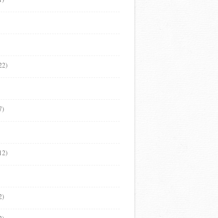
22)
7)
12)
2)