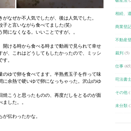
破産法
(
相続、
きがなぜか不人気でしたが、後は人気でした。
子と言いながら食べてました(笑)
商業登
う間になくなる。いいことですが。。
不動産
、開ける時から食べる時まで動画で見られて幸せ
すが、これはどうしてもしたかったので、ミッシ
裁判
(5)
です。
仕事
(65
量のゆで卵を食べてます。半熟煮玉子を作って味
司法書
間に余熱で硬いゆで卵になっちゃった。沢山のゆ
その他
(
回焼こうと思ったものの、再度だしをとるのが面
べました。。
未分類
(
ちが伝わったかな。