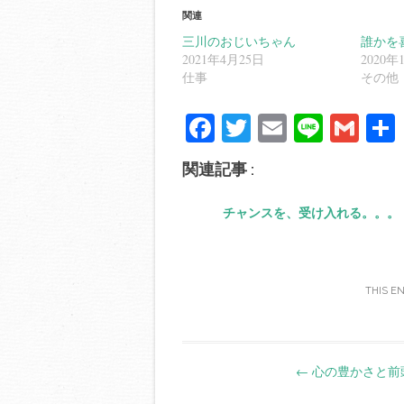
関連
三川のおじいちゃん
誰かを
2021年4月25日
2020年
仕事
その他
Fa
T
E
Li
G
ce
wi
m
ne
m
関連記事 :
bo
tte
ail
ail
ok
r
チャンスを、受け入れる。。。
THIS E
Post
←
心の豊かさと前
navigation