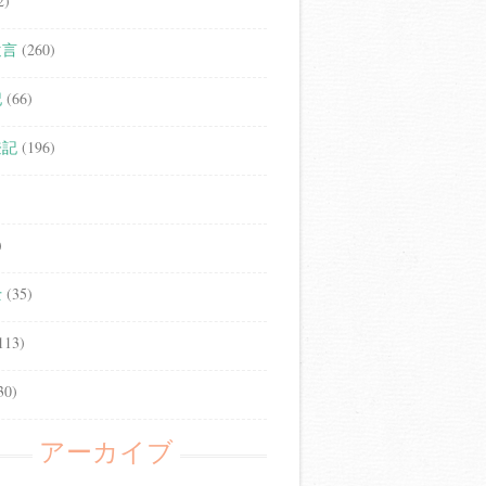
2)
遺言
(260)
記
(66)
登記
(196)
)
士
(35)
113)
30)
アーカイブ