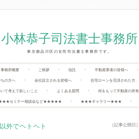
小林恭子司法書士事務所
東京都品川区の女性司法書士事務所です。
Skip
事務所概要
ご挨拶
信託
不動産業者の皆様へ
to
content
持ちの方へ
会社設立される皆様へ
住宅ローンを完済された方
ついて考えて欲しいこと
よくある質問
何をもって不動産の所
★★★セミナー相談会など★★★★★
★★★ギャラリー★★★
［記事公開日］:20
事以外でヘトヘト