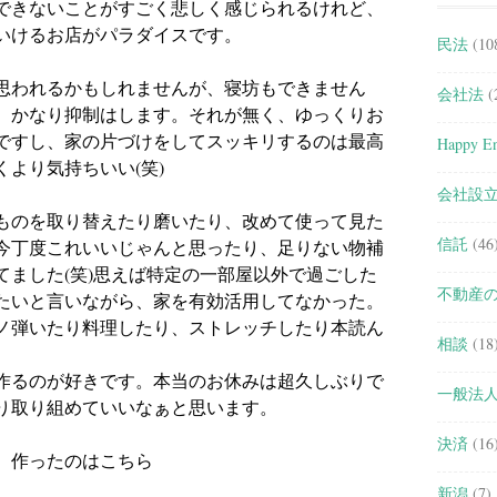
できないことがすごく悲しく感じられるけれど、
いけるお店がパラダイスです。
民法
(10
思われるかもしれませんが、寝坊もできません
会社法
(
、かなり抑制はします。それが無く、ゆっくりお
ですし、家の片づけをしてスッキリするのは最高
Happy En
より気持ちいい(笑)
会社設
ものを取り替えたり磨いたり、改めて使って見た
信託
(46
今丁度これいいじゃんと思ったり、足りない物補
てました(笑)思えば特定の一部屋以外で過ごした
不動産
たいと言いながら、家を有効活用してなかった。
ノ弾いたり料理したり、ストレッチしたり本読ん
相談
(18
。
作るのが好きです。本当のお休みは超久しぶりで
一般法
り取り組めていいなぁと思います。
決済
(16
。作ったのはこちら
新潟
(7)