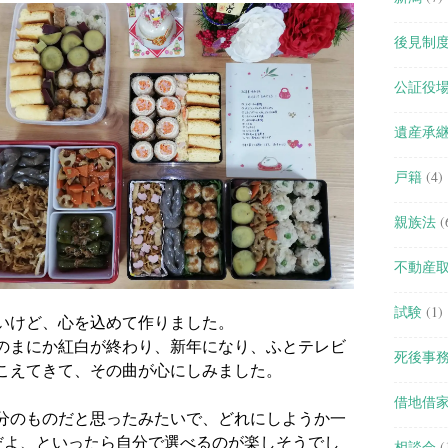
後見制
公証役
遺産承
戸籍
(4)
親族法
(
不動産
試験
(1)
いけど、心を込めて作りました。
のまにか紅白が終わり、新年になり、ふとテレビ
死後事
こえてきて、その曲が心にしみました。
借地借
分のものだと思ったみたいで、どれにしようか一
んだよ、といったら自分で選べるのが楽しそうでし
相談会
(