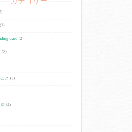
カテゴリー
8)
27)
ding Card
(2)
立
(8)
)
のこと
(8)
)
人法
(4)
)