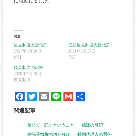
に感動しました。
関連
後見制度支援信託
任意後見制度支援信託
2021年3月28日
2021年3月27日
信託
信託
後見制度の比較
2020年6月28日
後見制度
Fa
T
E
Li
G
共
ce
wi
m
ne
m
有
関連記事 :
bo
tte
ail
ail
ok
r
信じて、託すということ
信託の登記
信託受益権の切り分け
特別代理人の選任