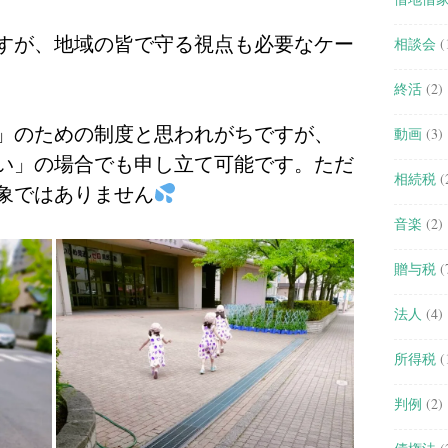
すが、地域の皆で守る視点も必要なケー
相談会
(
終活
(2)
」のための制度と思われがちですが、
動画
(3)
い」の場合でも申し立て可能です。ただ
相続税
(
象ではありません
音楽
(2)
贈与税
(
法人
(4)
所得税
(
判例
(2)