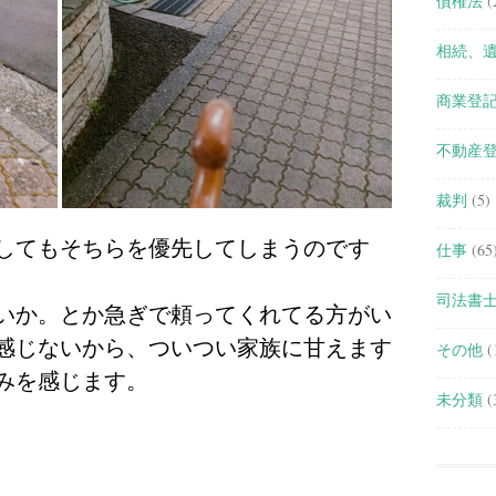
債権法
(
相続、
商業登
不動産
裁判
(5)
してもそちらを優先してしまうのです
仕事
(65
司法書
いか。とか急ぎで頼ってくれてる方がい
感じないから、ついつい家族に甘えます
その他
(
みを感じます。
未分類
(