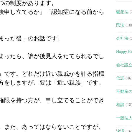
つの制度があります。
後申し立てるか」「認知症になる前から
破産法
(
民法
(10
まった後」のお話です。
会社法
(
Happy En
まったら、誰が後見人をたてられるでし
会社設
」です。どれだけ近い親戚かを計る指標
信託
(46
方をしますが、要は「近い親族」です。
不動産
権限を持つ方が、申し立てることができ
相談
(18
一般法
。また、あってはならないことですが、
決済
(16