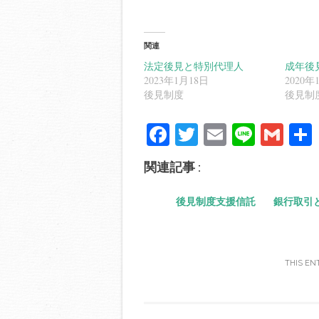
関連
法定後見と特別代理人
成年後
2023年1月18日
2020年
後見制度
後見制
Fa
T
E
Li
G
ce
wi
m
ne
m
関連記事 :
bo
tte
ail
ail
ok
r
後見制度支援信託
銀行取引
THIS EN
Post