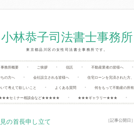
小林恭子司法書士事務所
東京都品川区の女性司法書士事務所です。
Skip
事務所概要
ご挨拶
信託
不動産業者の皆様へ
to
content
持ちの方へ
会社設立される皆様へ
住宅ローンを完済された方
ついて考えて欲しいこと
よくある質問
何をもって不動産の所
★★★セミナー相談会など★★★★★
★★★ギャラリー★★★
［記事公開日］:20
後見の首長申し立て