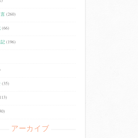
2)
遺言
(260)
記
(66)
登記
(196)
)
士
(35)
113)
30)
アーカイブ