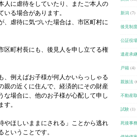
本人に虐待をしていたり、またご本人の
ている場合があります。
新潟
(7)
が、虐待に気づいた場合は、市区町村に
後見制
公証役
市区町村長にも、後見人を申し立てる権
遺産承
戸籍
(4)
も、例えばお子様が何人かいらっしゃる
親族法
(
の親の近くに住んで、経済的にその財産
うな場合に、他のお子様が心配して申し
不動産
ます。
試験
(1)
待やほしいままにされる」ことから逃れ
死後事
るということです。
借地借