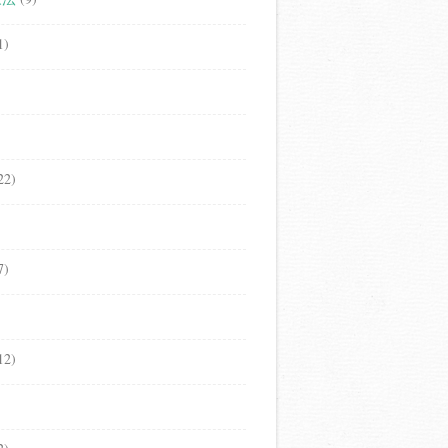
1)
22)
7)
12)