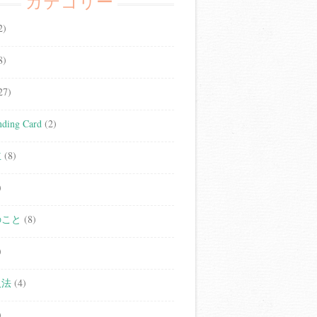
カテゴリー
2)
8)
27)
ding Card
(2)
立
(8)
)
のこと
(8)
)
人法
(4)
)