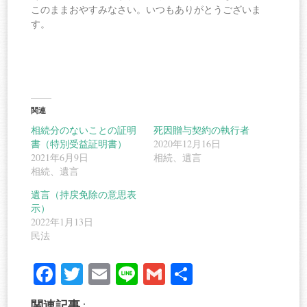
このままおやすみなさい。いつもありがとうございま
す。
関連
相続分のないことの証明
死因贈与契約の執行者
書（特別受益証明書）
2020年12月16日
2021年6月9日
相続、遺言
相続、遺言
遺言（持戻免除の意思表
示）
2022年1月13日
民法
Fa
T
E
Li
G
共
ce
wi
m
ne
m
有
関連記事 :