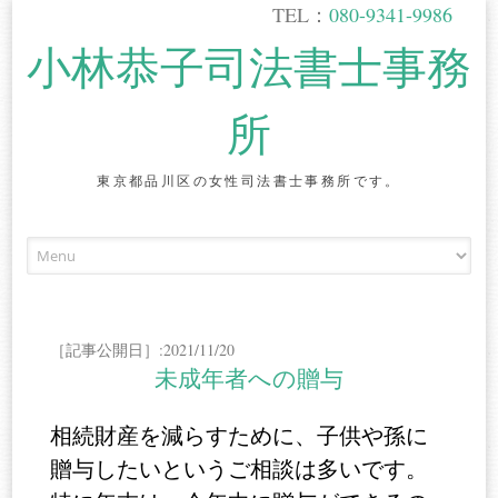
TEL：
080-9341-9986
小林恭子司法書士事務
所
東京都品川区の女性司法書士事務所です。
Skip
to
content
［記事公開日］:2021/11/20
未成年者への贈与
相続財産を減らすために、子供や孫に
贈与したいというご相談は多いです。