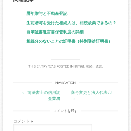
bo
tte
ail
ail
ok
r
暦年贈与と不動産登記
生前贈与を受けた相続人は、相続放棄できるの？
自筆証書遺言書保管制度の詳細
相続分のないことの証明書（特別受益証明書）
THIS ENTRY WAS POSTED IN
贈与税
,
相続、遺言
.
Post
NAVIGATION
←
司法書士の信用調
商号変更と法人代表印
navigation
査業務
→
コメントを残す
コメント
※