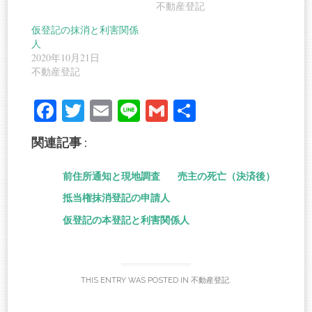
不動産登記
仮登記の抹消と利害関係
人
2020年10月21日
不動産登記
Fa
T
E
Li
G
共
ce
wi
m
ne
m
有
関連記事 :
bo
tte
ail
ail
ok
r
前住所通知と現地調査
売主の死亡（決済後）
抵当権抹消登記の申請人
仮登記の本登記と利害関係人
THIS ENTRY WAS POSTED IN
不動産登記
.