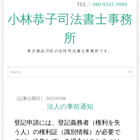
TEL：
080-9341-9986
小林恭子司法書士事務
所
東京都品川区の女性司法書士事務所です。
Skip
to
content
［記事公開日］:2022/07/08
法人の事前通知
登記申請には、登記義務者（権利を失
う人）の権利証（識別情報）が必要で