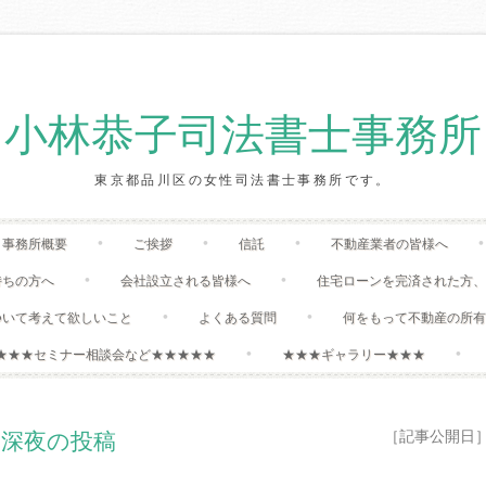
小林恭子司法書士事務所
東京都品川区の女性司法書士事務所です。
Skip
事務所概要
ご挨拶
信託
不動産業者の皆様へ
to
content
持ちの方へ
会社設立される皆様へ
住宅ローンを完済された方
ついて考えて欲しいこと
よくある質問
何をもって不動産の所
★★★セミナー相談会など★★★★★
★★★ギャラリー★★★
［記事公開日］:20
深夜の投稿