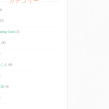
カテゴリー
8)
27)
ding Card
(2)
立
(8)
)
のこと
(8)
)
人法
(4)
)