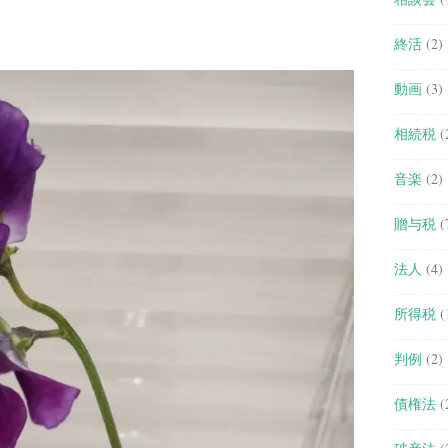
終活
(2)
動画
(3)
相続税
(
音楽
(2)
贈与税
(
法人
(4)
所得税
(
判例
(2)
債権法
(