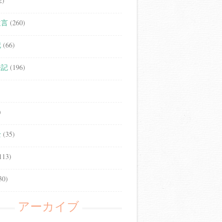
2)
遺言
(260)
記
(66)
登記
(196)
)
士
(35)
113)
30)
アーカイブ