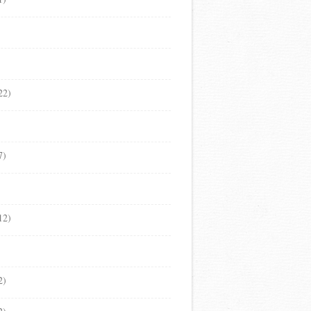
22)
7)
12)
2)