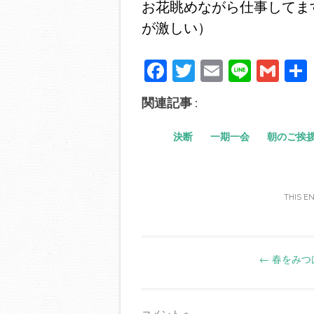
お花眺めながら仕事してま
が激しい）
Fa
T
E
Li
G
ce
wi
m
ne
m
関連記事 :
bo
tte
ail
ail
ok
r
決断
一期一会
朝のご挨
THIS E
Post
←
春をみつ
navigation
コメント
※