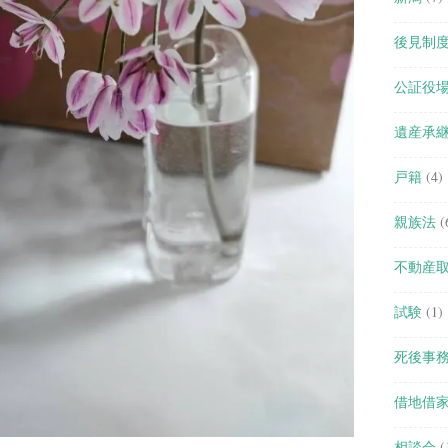
後見制
公証役
遺産承
戸籍
(4)
親族法
(
不動産
試験
(1)
死後事
借地借
相談会
(