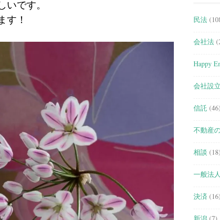
しいです。
ます！
民法
(10
会社法
(
Happy En
会社設
信託
(46
不動産
相談
(18
一般法
決済
(16
新潟
(7)