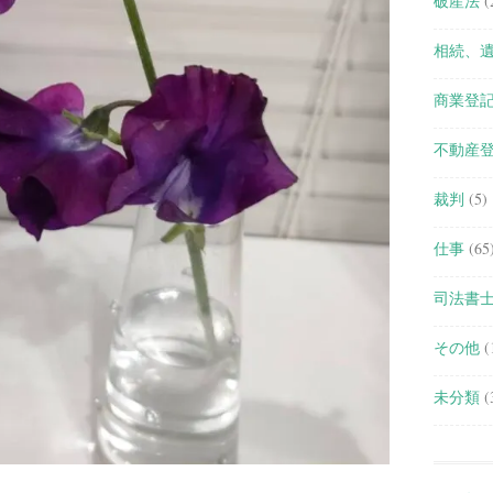
破産法
(
相続、
商業登
不動産
裁判
(5)
仕事
(65
司法書
その他
(
未分類
(