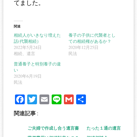
てました。
関連
相続人がいきなり増えた
養子の子供に代襲者とし
話(代襲相続）
ての相続権があるか？
2022年5月24日
2020年12月25日
相続、遺言
民法
普通養子と特別養子の違
い
2020年6月19日
民法
Fa
T
E
Li
G
共
ce
wi
m
ne
m
有
関連記事 :
bo
tte
ail
ail
ok
r
ご夫婦で作成し合う遺言書
たった１通の遺言