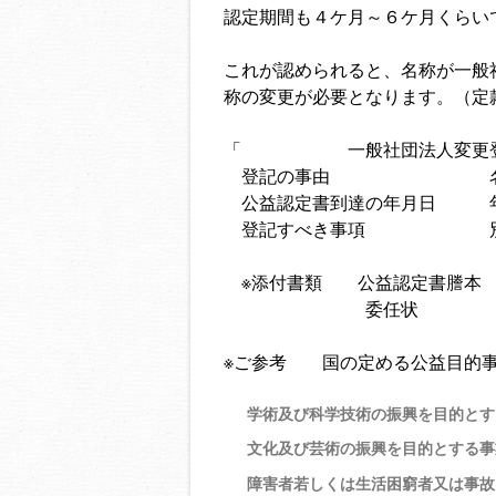
認定期間も４ケ月～６ケ月くらい
これが認められると、名称が一般
称の変更が必要となります。（定
「 一般社団法人変更登
登記の事由 名称
公益認定書到達の年月日 
登記すべき事項 別紙
※添付書類 公益認定書謄
委任状 
※ご参考 国の定める公益目的
学術及び科学技術の振興を目的とす
文化及び芸術の振興を目的とする事
障害者若しくは生活困窮者又は事故