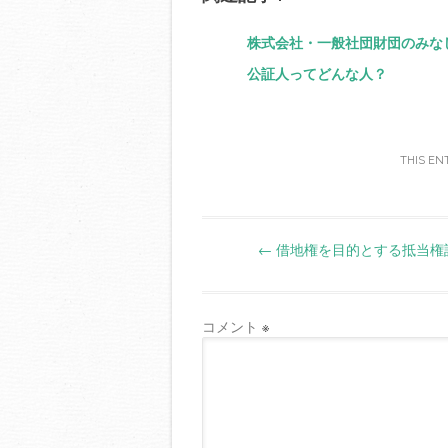
bo
tte
ail
ail
ok
r
株式会社・一般社団財団のみな
公証人ってどんな人？
THIS EN
Post
←
借地権を目的とする抵当権
navigation
コメント
※