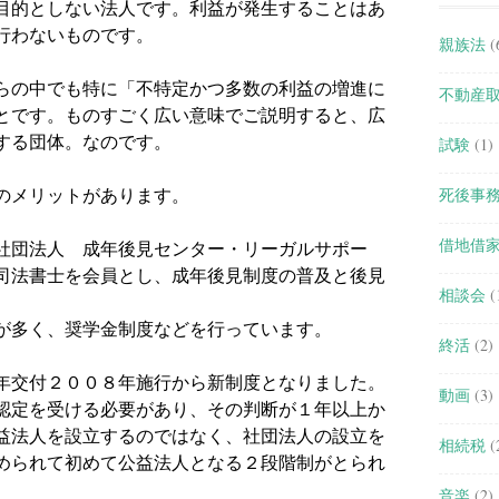
目的としない法人です。利益が発生することはあ
行わないものです。
親族法
(
らの中でも特に「不特定かつ多数の利益の増進に
不動産
とです。ものすごく広い意味でご説明すると、広
する団体。なのです。
試験
(1)
のメリットがあります。
死後事
借地借
社団法人 成年後見センター・リーガルサポー
司法書士を会員とし、成年後見制度の普及と後見
相談会
(
が多く、奨学金制度などを行っています。
終活
(2)
年交付２００８年施行から新制度となりました。
動画
(3)
認定を受ける必要があり、その判断が１年以上か
益法人を設立するのではなく、社団法人の設立を
相続税
(
められて初めて公益法人となる２段階制がとられ
音楽
(2)