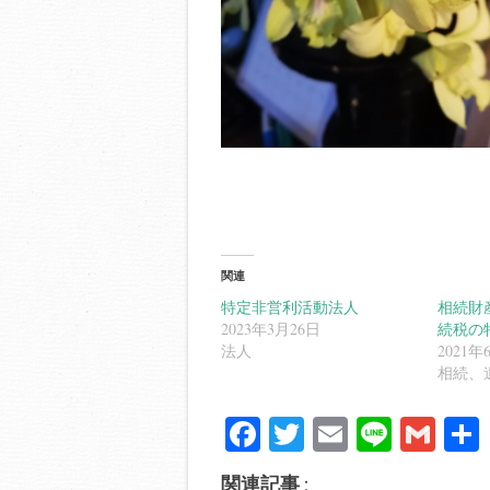
関連
特定非営利活動法人
相続財
2023年3月26日
続税の
法人
2021年
相続、
Fa
T
E
Li
G
ce
wi
m
ne
m
関連記事 :