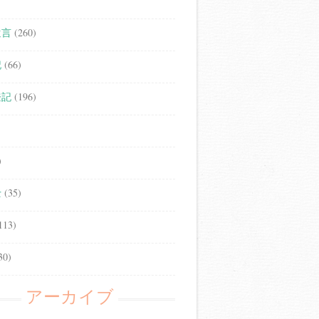
遺言
(260)
記
(66)
登記
(196)
)
士
(35)
113)
30)
アーカイブ