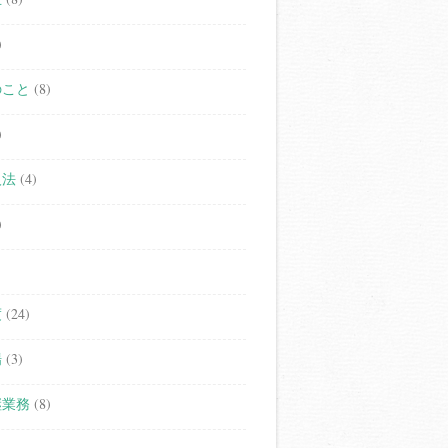
)
のこと
(8)
)
人法
(4)
)
度
(24)
場
(3)
継業務
(8)