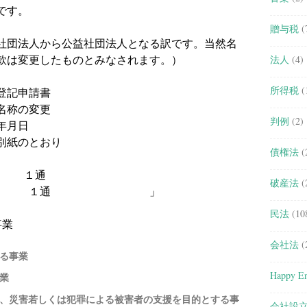
です。
贈与税
(
社団法人から公益社団法人となる訳です。当然名
款は変更したものとみなされます。）
法人
(4)
所得税
(
記申請書
の変更
判例
(2)
年月日
のとおり
債権法
(
本 １通
破産法
(
１通 」
民法
(10
事業
会社法
(
る事業
Happy En
業
、災害若しくは犯罪による被害者の支援を目的とする事
会社設