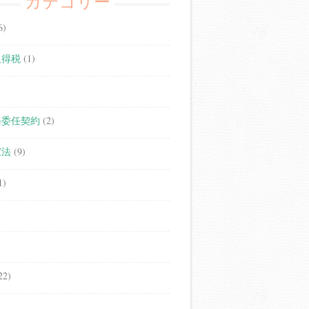
カテゴリー
6)
取得税
(1)
務委任契約
(2)
家法
(9)
1)
22)