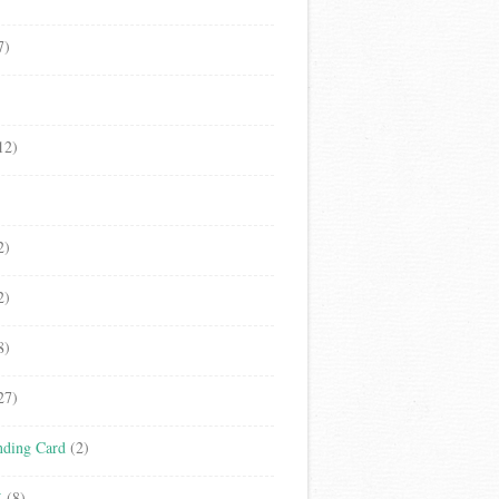
7)
12)
2)
2)
8)
27)
ding Card
(2)
立
(8)