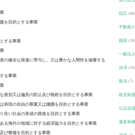
業
信託
(46
援を目的とする事業
不動産
相談
(18
とする事業
業
一般法
身の健全な発達に寄与し、又は豊かな人間性を涵養する
決済
(16
する事業
新潟
(7)
業
当な差別又は偏見の防止及び根絶を目的とする事業
後見制
又は表現の自由の尊重又は擁護を目的とする事業
公証役
り良い社会の形成の推進を目的とする事業
遺産承
ある海外の地域に対する経済協力を目的とする事業
及び整備を目的とする事業