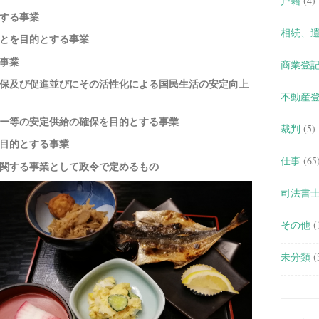
戸籍
(4)
する事業
相続、
とを目的とする事業
事業
商業登
保及び促進並びにその活性化による国民生活の安定向上
不動産
ー等の安定供給の確保を目的とする事業
裁判
(5)
目的とする事業
仕事
(65
関する事業として政令で定めるもの
司法書
その他
(
未分類
(