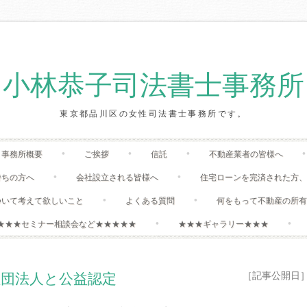
小林恭子司法書士事務所
東京都品川区の女性司法書士事務所です。
Skip
事務所概要
ご挨拶
信託
不動産業者の皆様へ
to
content
持ちの方へ
会社設立される皆様へ
住宅ローンを完済された方
ついて考えて欲しいこと
よくある質問
何をもって不動産の所
★★★セミナー相談会など★★★★★
★★★ギャラリー★★★
［記事公開日］:20
社団法人と公益認定