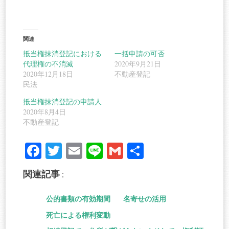
関連
抵当権抹消登記における
一括申請の可否
代理権の不消滅
2020年9月21日
2020年12月18日
不動産登記
民法
抵当権抹消登記の申請人
2020年8月4日
不動産登記
Fa
T
E
Li
G
共
ce
wi
m
ne
m
有
関連記事 :
bo
tte
ail
ail
ok
r
公的書類の有効期間
名寄せの活用
死亡による権利変動