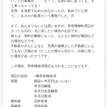
い」との看板が。。「え～っ」玄関の前にあっても、も
う来っちゃってる！
支局、出張所で止められなかったの、初めてだと思
う。。まさかの駐禁という事態でした。汗
さて、あんまりないとは思いますが、所有権移転登記が
入ったものの、元に戻したい場合のお話です。
例えば、契約が解除になった、もともと契約が無効など
の場合などです。
不動産やさんによると、売買の後購入した不動産にとん
でもない欠陥があったことが後から分かり、白紙に戻っ
た場合があったそうです。
この場合、所有権抹消登記を入れることになります。
登記の目的 ○番所有権抹消
原因 錯誤←年月日はいらない
年月日解除
年月日合意解除
年月日取消
権利者 旧所有者
義務者 現所有者