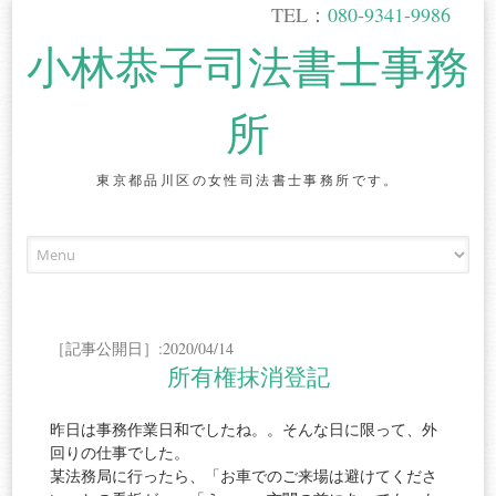
TEL：
080-9341-9986
小林恭子司法書士事務
所
東京都品川区の女性司法書士事務所です。
Skip
to
content
［記事公開日］:2020/04/14
所有権抹消登記
昨日は事務作業日和でしたね。。そんな日に限って、外
回りの仕事でした。
某法務局に行ったら、「お車でのご来場は避けてくださ