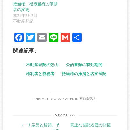
抵当権、根抵当権の債務
者の変更
2021年2月2日
不動産登記
Fa
T
E
Li
G
共
ce
wi
m
ne
m
有
関連記事 :
bo
tte
ail
ail
ok
r
不動産登記の効力
公的書類の有効期間
権利者と義務者
抵当権の抹消と名変登記
THIS ENTRY WAS POSTED IN
不動産登記
.
Post
NAVIGATION
←
１歳児と格闘。そ
真正な登記名義の回復