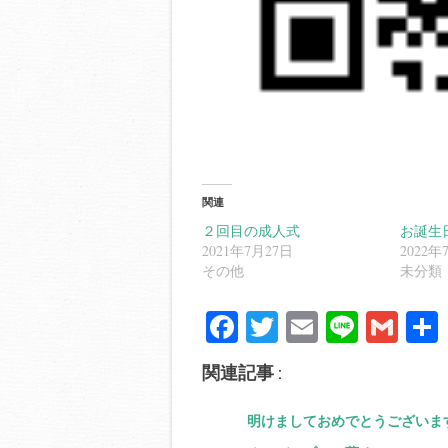
関連
２回目の成人式
お誕生
2021年7月27日
2022年
その他
未分類
Fa
T
E
Li
G
ce
wi
m
ne
m
関連記事 :
bo
tte
ail
ail
ok
r
明けましておめでとうございま