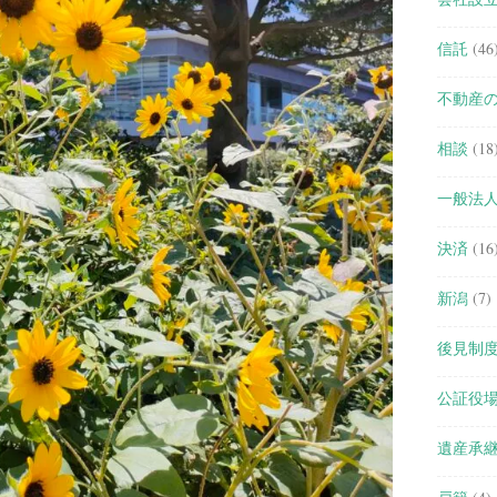
信託
(46
不動産
相談
(18
一般法
決済
(16
新潟
(7)
後見制
公証役
遺産承