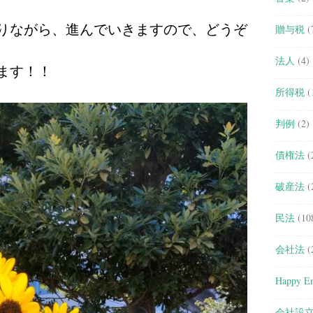
りながら、進んでいきますので、どうぞ
贈与税
(
法人
(4)
ます！！
所得税
(
判例
(2)
債権法
(
破産法
(
民法
(10
会社法
(
Happy En
会社設