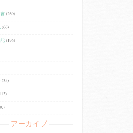
遺言
(260)
記
(66)
登記
(196)
)
士
(35)
113)
30)
アーカイブ