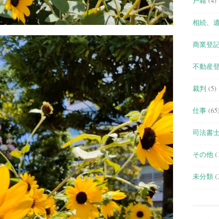
戸籍
(4)
相続、
商業登
不動産
裁判
(5)
仕事
(65
司法書
その他
(
未分類
(