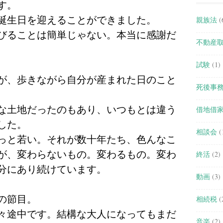
す。
誕生日を迎えることができました。
親族法
(
びることは簡単じゃない。本当に感謝だ
不動産
試験
(1)
が、歩きながら自分が産まれた日のこと
死後事
な土地だったのもあり、いつもとは違う
借地借
した。
相談会
(
っと若い。それが数十年たち、色んなこ
が、変わらないもの。変わるもの。変わ
終活
(2)
分にあり続けています。
動画
(3)
の節目。
相続税
(
々途中です。結構な大人になってもまだ
音楽
(2)