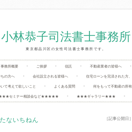
小林恭子司法書士事務所
東京都品川区の女性司法書士事務所です。
Skip
事務所概要
ご挨拶
信託
不動産業者の皆様へ
to
content
持ちの方へ
会社設立される皆様へ
住宅ローンを完済された方
ついて考えて欲しいこと
よくある質問
何をもって不動産の所
★★★セミナー相談会など★★★★★
★★★ギャラリー★★★
［記事公開日］:20
たないちねん