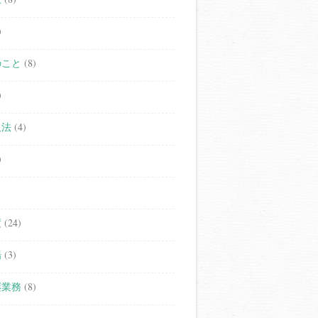
)
のこと
(8)
)
人法
(4)
)
度
(24)
場
(3)
継業務
(8)