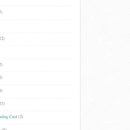
7)
12)
2)
2)
8)
27)
ding Card
(2)
立
(8)