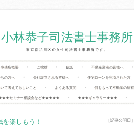
小林恭子司法書士事務所
東京都品川区の女性司法書士事務所です。
Skip
事務所概要
ご挨拶
信託
不動産業者の皆様へ
to
content
持ちの方へ
会社設立される皆様へ
住宅ローンを完済された方
ついて考えて欲しいこと
よくある質問
何をもって不動産の所
★★★セミナー相談会など★★★★★
★★★ギャラリー★★★
［記事公開日］:20
眠を楽しもう！