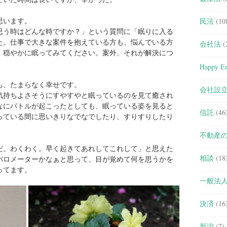
思います。
民法
(10
思う時はどんな時ですか？」という質問に「眠りに入る
た。仕事で大きな案件を抱えている方も、悩んでいる方
会社法
(
、穏やかに眠ってみてください。案外、それが解決につ
Happy En
も、たまらなく幸せです。
会社設
気持ちよさそうにすやすやと眠っているのを見て癒され
なにバトルが起こったとしても、眠っている姿を見ると
信託
(46
っている間に思いきりなでなでしたり、すりすりしたり
不動産
だ。わくわく。早く起きてあれしてこれして」と思えた
相談
(18
バロメーターかなぁと思って、目が覚めて何を思うかを
ってます。
一般法
決済
(16
新潟
(7)