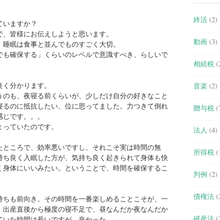
終活
(2)
ていますか？
で、皆様にお伝えしようと思います。
動画
(3)
、睡眠は食事と並んでものすごく大切。
でも確保する」くらいのレベルで意識すべき、らしいで
相続税
(
良く分かります。
音楽
(2)
うのも、夜寝る前くらいが、少しだけ自分の好きなこと
寝るのに抵抗したい、位に思ってました。力つきて倒れ
贈与税
(
感じです。。。
まっていたのです。
法人
(4)
たところで、効率悪いですし、それこそ実は時間の無
所得税
(
持ち良く入眠した方が、気持ち良く起きられて身体も快
く身体にいいみたい。ということで、時間を確保するこ
判例
(2)
債権法
(
持ちも前向き。その時間を一番楽しめることこそが、一
。出産直後から極度の寝不足で、昼なんだか夜なんだか
破産法
(
ていた時間は長いですが、辛かった。