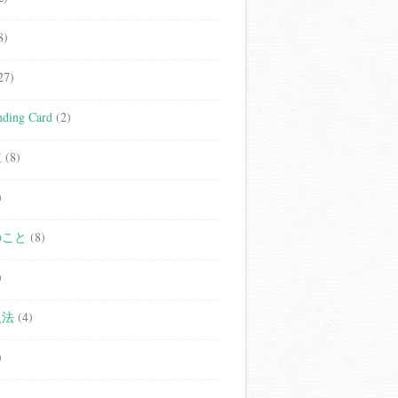
8)
27)
ding Card
(2)
立
(8)
)
のこと
(8)
)
人法
(4)
)