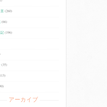
1)
遺言
(260)
記
(66)
登記
(196)
)
士
(35)
113)
30)
アーカイブ