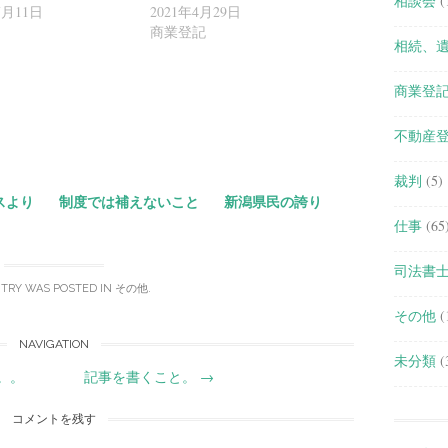
相談会
(
7月11日
2021年4月29日
商業登記
相続、
商業登
共
有
不動産
裁判
(5)
スより
制度では補えないこと
新潟県民の誇り
仕事
(65
司法書
NTRY WAS POSTED IN
その他
.
その他
(
NAVIGATION
未分類
(
。。
記事を書くこと。
→
コメントを残す