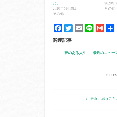
と。
2020年
2020年6月18日
その他
その他
Fa
T
E
Li
G
ce
wi
m
ne
m
関連記事 :
bo
tte
ail
ail
ok
r
夢のある人生
最近のニュー
THIS E
Post
←
最近、思うこと
navigation