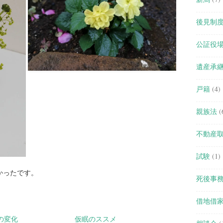
後見制
公証役
遺産承
戸籍
(4)
親族法
(
不動産
試験
(1)
かったです。
死後事
借地借
の変化
仮眠のススメ