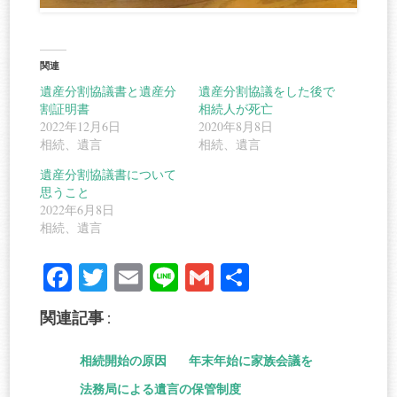
関連
遺産分割協議書と遺産分
遺産分割協議をした後で
割証明書
相続人が死亡
2022年12月6日
2020年8月8日
相続、遺言
相続、遺言
遺産分割協議書について
思うこと
2022年6月8日
相続、遺言
Fa
T
E
Li
G
共
ce
wi
m
ne
m
有
関連記事 :
bo
tte
ail
ail
ok
r
相続開始の原因
年末年始に家族会議を
法務局による遺言の保管制度