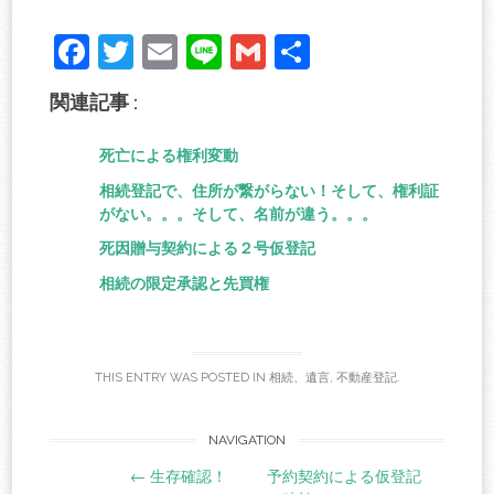
Fa
T
E
Li
G
共
ce
wi
m
ne
m
有
関連記事 :
bo
tte
ail
ail
ok
r
死亡による権利変動
相続登記で、住所が繋がらない！そして、権利証
がない。。。そして、名前が違う。。。
死因贈与契約による２号仮登記
相続の限定承認と先買権
THIS ENTRY WAS POSTED IN
相続、遺言
,
不動産登記
.
Post
NAVIGATION
←
生存確認！
予約契約による仮登記