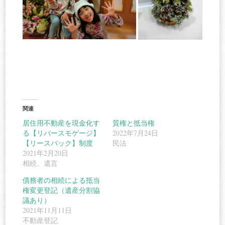
関連
居住用不動産を現金化す
質権と抵当権
る【リバースモゲージ】
2022年7月24日
【リースバック】制度
民法
2021年2月20日
相続、遺言
債務者の相続による抵当
権変更登記（遺産分割協
議あり）
2021年11月11日
不動産登記