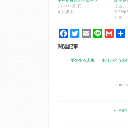
事務所移転のお知らせ
記事を
2026年4月7日
てる。
司法書士
2023年
仕事
Fa
T
E
Li
G
ce
wi
m
ne
m
関連記事 :
bo
tte
ail
ail
ok
r
夢のある人生
ありがとうの
THIS E
Post
←
相続
navigation