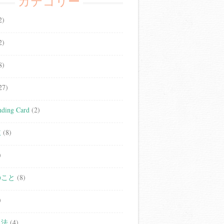
カテゴリー
2)
2)
8)
27)
ding Card
(2)
立
(8)
)
のこと
(8)
)
人法
(4)