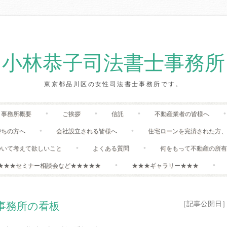
小林恭子司法書士事務所
東京都品川区の女性司法書士事務所です。
Skip
事務所概要
ご挨拶
信託
不動産業者の皆様へ
to
content
持ちの方へ
会社設立される皆様へ
住宅ローンを完済された方
ついて考えて欲しいこと
よくある質問
何をもって不動産の所
★★★セミナー相談会など★★★★★
★★★ギャラリー★★★
［記事公開日］:20
事務所の看板