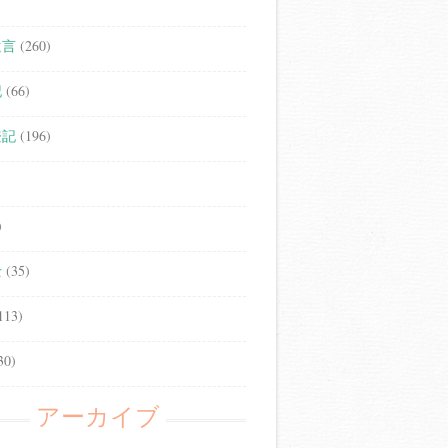
遺言
(260)
記
(66)
登記
(196)
)
士
(35)
113)
30)
アーカイブ