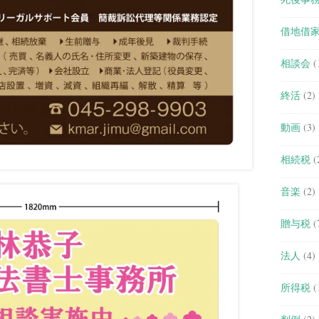
借地借
相談会
(
終活
(2)
動画
(3)
相続税
(
音楽
(2)
贈与税
(
法人
(4)
所得税
(