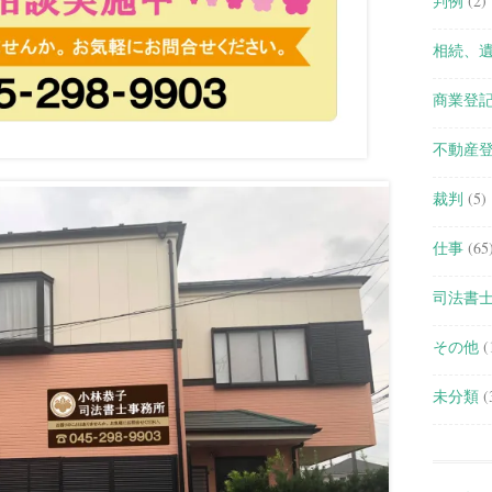
判例
(2)
相続、
商業登
不動産
裁判
(5)
仕事
(65
司法書
その他
(
未分類
(