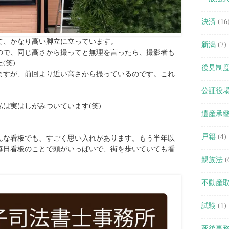
決済
(16
て、かなり高い脚立に立っています。
新潟
(7)
ので、同じ高さから撮ってと無理を言ったら、撮影者も
(笑)
後見制
ますが、前回より近い高さから撮っているのです。これ
公証役
は実はしがみついています(笑)
遺産承
戸籍
(4)
んな看板でも、すごく思い入れがあります。もう半年以
毎日看板のことで頭がいっぱいで、街を歩いていても看
親族法
(
不動産
試験
(1)
死後事