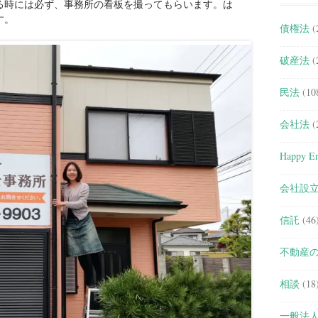
る時には必ず、事務所の看板を撮ってもらいます。は
す。
債権法
(
破産法
(
民法
(10
会社法
(
Happy En
会社設
信託
(46
不動産
相談
(18
一般法