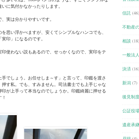
違いに気付かなかったりします。
信託
(46
で、実は分かりやすいです。
不動産
のを思い浮かべますが、安くてシンプルなハンコでも、
「実印」になるのです。
相談
(18
実印使わない説もあるので、せっかくなので、実印をテ
一般法
決済
(16
上手でしょう。お任せしま～す」と言って、印鑑を渡さ
新潟
(7)
、押す私。でも、すみません。司法書士でも上手じゃな
押印が上手って本当なのでしょうか。印鑑綺麗に押せる
後見制
す！
公証役
遺産承
戸籍
(4)