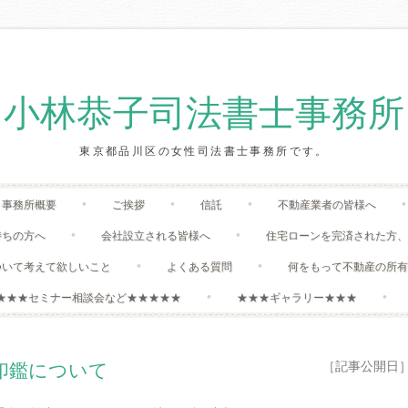
小林恭子司法書士事務所
東京都品川区の女性司法書士事務所です。
Skip
事務所概要
ご挨拶
信託
不動産業者の皆様へ
to
content
持ちの方へ
会社設立される皆様へ
住宅ローンを完済された方
ついて考えて欲しいこと
よくある質問
何をもって不動産の所
★★★セミナー相談会など★★★★★
★★★ギャラリー★★★
［記事公開日］:20
印鑑について