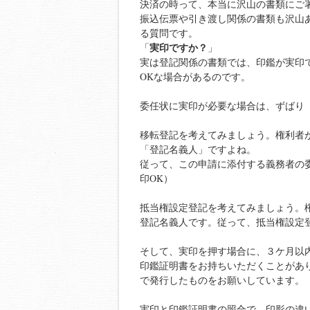
決済の時って、本当に沢山の書類にご
振込伝票や引き渡し関係の書類も沢山
る質問です。
実印ですか？
「
」
実は登記関係の書類では、印鑑が実印
OKな場合があるのです。
委任状に実印が必要な場合は、ずばり
移転登記を考えてみましょう。権利者
「登記名義人」ですよね。
従って、この申請に添付する義務者の
印OK）
抵当権設定登記を考えてみましょう。
登記名義人です。従って、抵当権設定
そして、実印を押す場合に、３ケ月以
印鑑証明書をお持ちいただくことがあ
で発行したものをお願いしています。
実印と印鑑証明書の照合で、印影の違い