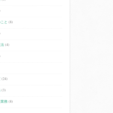
)
のこと
(8)
)
人法
(4)
)
度
(24)
場
(3)
継業務
(8)