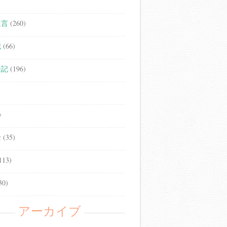
遺言
(260)
記
(66)
登記
(196)
)
士
(35)
113)
30)
アーカイブ