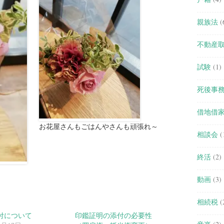
親族法
(
不動産
試験
(1)
死後事
借地借
お花屋さんもごはんやさんも頑張れ～
相談会
(
終活
(2)
動画
(3)
相続税
(
付について
印鑑証明の添付の必要性