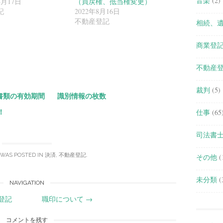
音楽
(2)
4月17日
（買戻権、抵当権変更）
記
2022年8月16日
不動産登記
相続、
共
商業登
有
不動産
裁判
(5)
書類の有効期間
識別情報の枚数
！
仕事
(65
司法書
 WAS POSTED IN
決済
,
不動産登記
.
その他
(
未分類
(
NAVIGATION
登記
職印について
→
コメントを残す