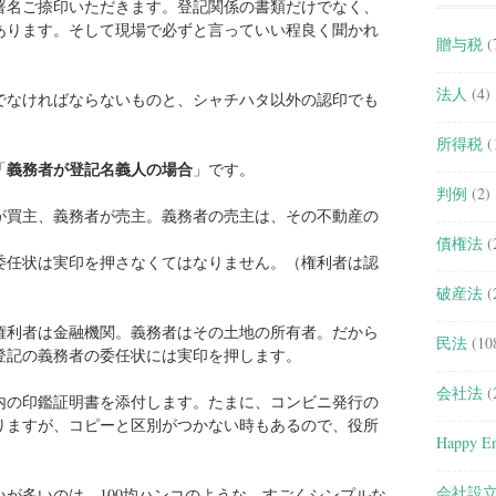
署名ご捺印いただきます。登記関係の書類だけでなく、
あります。そして現場で必ずと言っていい程良く聞かれ
贈与税
(
法人
(4)
でなければならないものと、シャチハタ以外の認印でも
所得税
(
義務者が登記名義人の場合
「
」です。
判例
(2)
が買主、義務者が売主。義務者の売主は、その不動産の
債権法
(
委任状は実印を押さなくてはなりません。（権利者は認
破産法
(
権利者は金融機関。義務者はその土地の所有者。だから
民法
(10
登記の義務者の委任状には実印を押します。
会社法
(
内の印鑑証明書を添付します。たまに、コンビニ発行の
りますが、コピーと区別がつかない時もあるので、役所
Happy En
会社設
が多いのは、100均ハンコのような、すごくシンプルな