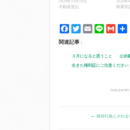
2020年10月10日
2020年
不動産登記
商業登
Fa
T
E
Li
G
ce
wi
m
ne
m
関連記事 :
bo
tte
ail
ail
ok
r
３月になると思うこと
公的
生きた権利証にご注意ください
THIS ENTRY
Post
←
保存行為とされる
navigation