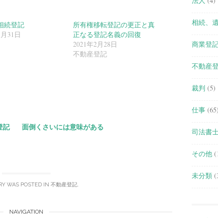
法人
(4)
相続、
相続登記
所有権移転登記の更正と真
5月31日
正なる登記名義の回復
商業登
2021年2月28日
不動産登記
不動産
共
裁判
(5)
有
仕事
(65
登記
面倒くさいには意味がある
司法書
その他
(
未分類
(
RY WAS POSTED IN
不動産登記
.
NAVIGATION