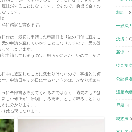
一度抹消することになります。ですので、前後で全くの
になります。
相談
(18
誤」
、単に錯誤と書きます。
一般法
因日付は、最初に申請した申請日より後の日付に直すこ
決済
(16
、元の申請を直していかすことになりますので、元の登
なってしまいます。
新潟
(7)
登記申請してしまうのは、明らかにおかしいので、そこ
後見制
の日中に登記したことに変わりはないので、事後的に何
公証役
ます。申請日をその日にするというのは、かなり求めら
遺産承
ように全部書き換えてくれるのではなく、過去のものは
、新しい修正が「錯誤による更正」として載ることにな
らかに分かります。。
戸籍
(4)
かり残る形になります。
親族法
(
不動産