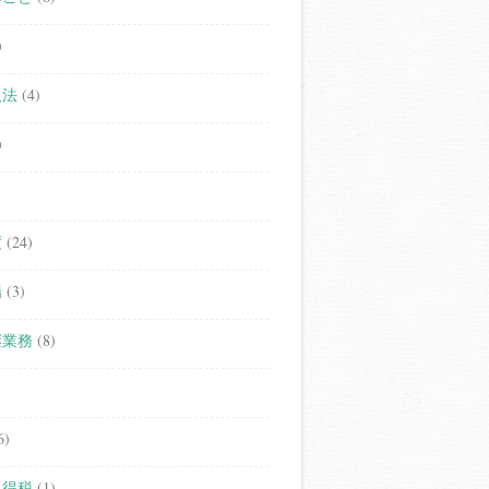
)
人法
(4)
)
度
(24)
場
(3)
継業務
(8)
6)
取得税
(1)