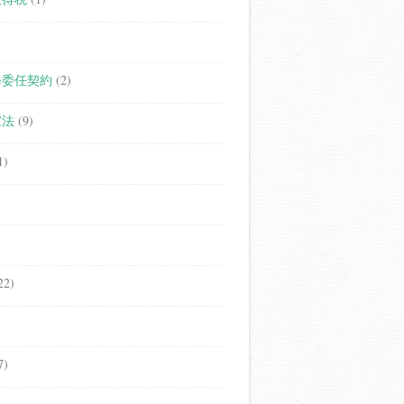
務委任契約
(2)
家法
(9)
1)
22)
7)