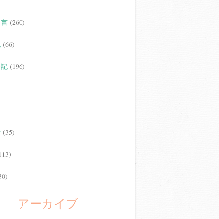
遺言
(260)
記
(66)
登記
(196)
)
士
(35)
113)
30)
アーカイブ