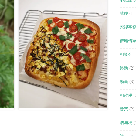
試験
(1)
死後事
借地借
相談会
(
終活
(2)
動画
(3)
相続税
(
音楽
(2)
贈与税
(