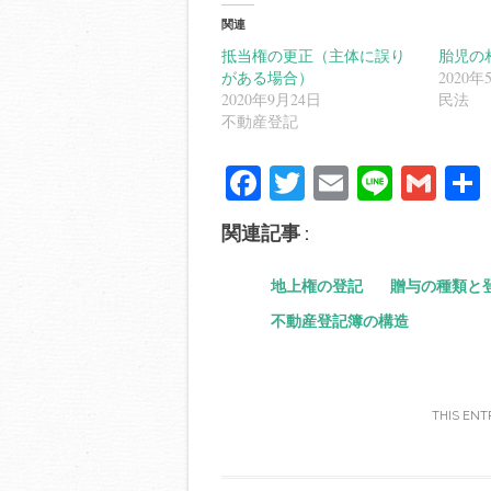
関連
抵当権の更正（主体に誤り
胎児の
がある場合）
2020年
2020年9月24日
民法
不動産登記
Fa
T
E
Li
G
ce
wi
m
ne
m
関連記事 :
bo
tte
ail
ail
ok
r
地上権の登記
贈与の種類と
不動産登記簿の構造
THIS ENT
Post