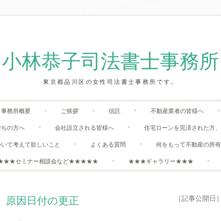
小林恭子司法書士事務所
東京都品川区の女性司法書士事務所です。
Skip
事務所概要
ご挨拶
信託
不動産業者の皆様へ
to
content
持ちの方へ
会社設立される皆様へ
住宅ローンを完済された方
ついて考えて欲しいこと
よくある質問
何をもって不動産の所
★★★セミナー相談会など★★★★★
★★★ギャラリー★★★
［記事公開日］:20
、原因日付の更正