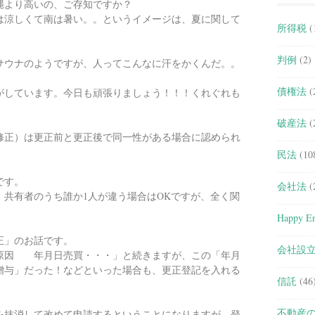
縄より高いの、ご存知ですか？
は涼しくて南は暑い。。というイメージは、夏に関して
所得税
(
。
判例
(2)
サウナのようですが、人ってこんなに汗をかくんだ。。
債権法
(
がしています。今日も頑張りましょう！！！くれぐれも
破産法
(
修正）は更正前と更正後で同一性がある場合に認められ
民法
(10
です。
会社法
(
共有者のうち誰か1人が違う場合はOKですが、全く関
Happy En
正」のお話です。
会社設
原因 年月日売買・・・」と続きますが、この「年月
贈与」だった！などといった場合も、更正登記を入れる
信託
(46
不動産
を抹消して改めて申請するということになりますが、登