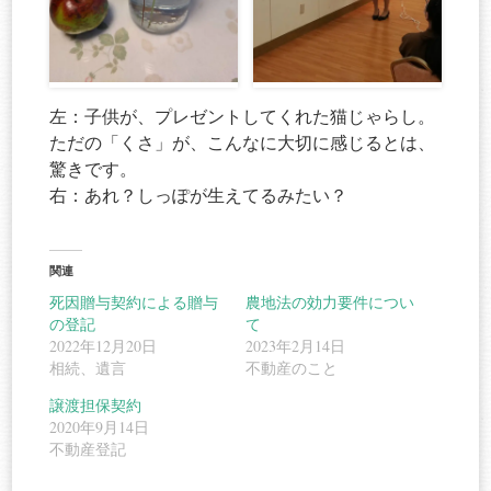
左：子供が、プレゼントしてくれた猫じゃらし。
ただの「くさ」が、こんなに大切に感じるとは、
驚きです。
右：あれ？しっぽが生えてるみたい？
関連
死因贈与契約による贈与
農地法の効力要件につい
の登記
て
2022年12月20日
2023年2月14日
相続、遺言
不動産のこと
譲渡担保契約
2020年9月14日
不動産登記