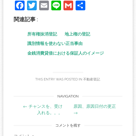
Fa
T
E
Li
G
共
ce
wi
m
ne
m
有
関連記事 :
bo
tte
ail
ail
ok
r
所有権抹消登記
地上権の登記
識別情報を使わない正当事由
金銭消費貸借における保証人のイメージ
THIS ENTRY WAS POSTED IN
不動産登記
.
Post
NAVIGATION
←
チャンスを、受け
原因、原因日付の更正
navigation
入れる。。。
→
コメントを残す
コメント