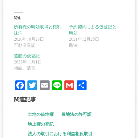
関連
所有権の時効取得と権利
予約契約による仮登記と
抹消
時効
2020年10月28日
2021年12月25日
不動産登記
民法
遺贈の仮登記
2022年11月1日
相続、遺言
Fa
T
E
Li
G
共
ce
wi
m
ne
m
有
関連記事 :
bo
tte
ail
ail
ok
r
土地の借地権
農地法の許可証
地上権の登記
法人の取引における利益相反取引