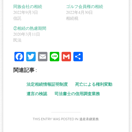
同族会社の相続
ゴルフ会員権の相続
2022年9月3日
2022年4月30日
信託
相続税
②相続の熟慮期間
2020年3月11日
民法
Fa
T
E
Li
G
共
ce
wi
m
ne
m
有
関連記事 :
bo
tte
ail
ail
ok
r
法定相続情報証明制度
死亡による権利変動
遺言の検認
司法書士の信用調査業務
THIS ENTRY WAS POSTED IN
遺産承継業務
.