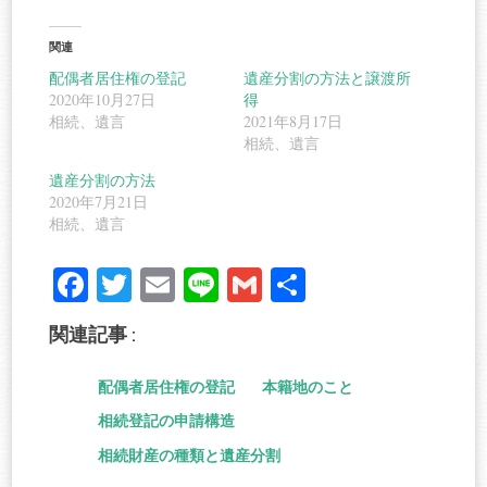
関連
配偶者居住権の登記
遺産分割の方法と譲渡所
2020年10月27日
得
相続、遺言
2021年8月17日
相続、遺言
遺産分割の方法
2020年7月21日
相続、遺言
Fa
T
E
Li
G
共
ce
wi
m
ne
m
有
関連記事 :
bo
tte
ail
ail
ok
r
配偶者居住権の登記
本籍地のこと
相続登記の申請構造
相続財産の種類と遺産分割