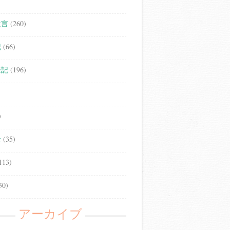
遺言
(260)
記
(66)
登記
(196)
)
士
(35)
113)
30)
アーカイブ