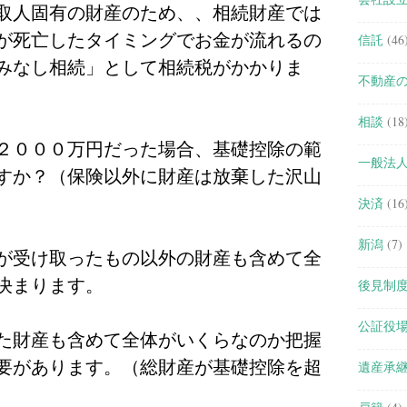
取人固有の財産のため、、相続財産では
が死亡したタイミングでお金が流れるの
信託
(46
みなし相続」として相続税がかかりま
不動産
相談
(18
２０００万円だった場合、基礎控除の範
一般法
すか？（保険以外に財産は放棄した沢山
決済
(16
新潟
(7)
が受け取ったもの以外の財産も含めて全
決まります。
後見制
公証役
た財産も含めて全体がいくらなのか把握
要があります。（総財産が基礎控除を超
遺産承