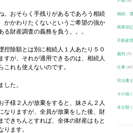
戸籍
(4)
ね。おそらく手残りがあるであろう相続
相続、
、かかわりたくないというご希望の強か
商業登
ある財産調査の義務を負う。。。
不動産
礎控除額とは別に相続人１人あたり５０
裁判
(5)
ますが、それが適用できるのは、相続人
らこれも使えないのです。
仕事
(65
司法書
ました。
その他
(
お子様２人が放棄をすると、妹さん２人
未分類
(
になりますが、全員が放棄をした後、財
まできちんとすれば、全体の財産はもと
なります。