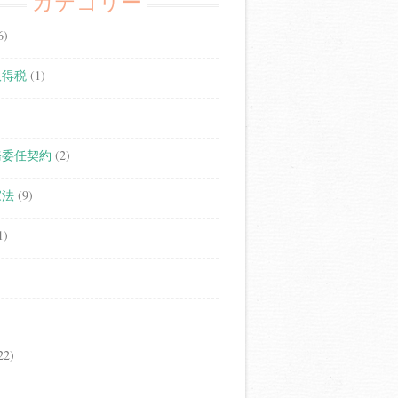
カテゴリー
6)
取得税
(1)
務委任契約
(2)
家法
(9)
1)
22)