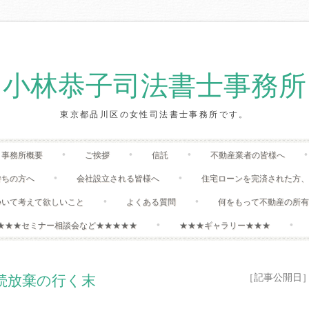
小林恭子司法書士事務所
東京都品川区の女性司法書士事務所です。
Skip
事務所概要
ご挨拶
信託
不動産業者の皆様へ
to
content
持ちの方へ
会社設立される皆様へ
住宅ローンを完済された方
ついて考えて欲しいこと
よくある質問
何をもって不動産の所
★★★セミナー相談会など★★★★★
★★★ギャラリー★★★
［記事公開日］:20
続放棄の行く末