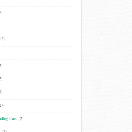
7)
12)
2)
2)
8)
27)
ding Card
(2)
立
(8)