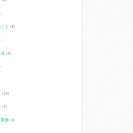
)
のこと
(8)
)
人法
(4)
)
度
(24)
場
(3)
継業務
(8)