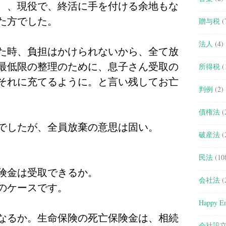
、、現役で、終活に手を付ける余地もな
た方でした。
贈与税
(
法人
(4)
た時、負担はかけられないから、全て放
最低限の整理のために、息子さん受取の
所得税
(
それに充てるように。と言い残してお亡
判例
(2)
債権法
(
でしたが、全員放棄の意思は固い。
破産法
(
民法
(10
険金は受取できるか。
会社法
(
のケースです。
Happy En
なるか。生命保険の死亡保険金は、相続
会社設