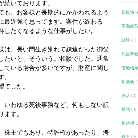
が続いております。
ても、お客様と長期的にかかわれるよう
親族法
(
に最近強く思ってます。案件が終わる
不動産
杯したくなるような仕事がしたい。
試験
(1)
様は、長い間生き別れて疎遠だった御父
死後事
したいと、そういうご相談でした。通常
している場合が多いですが、財産に関し
借地借
す。
相談会
(
望でした。
終活
(2)
、いわゆる死後事務など、何もしない訳
動画
(3)
ります。
相続税
(
、株主でもあり、特許権があったり、海
音楽
(2)