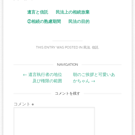
bo
tte
ail
ail
ok
r
遺言と信託
民法上の相続放棄
②相続の熟慮期間
民法の目的
THIS ENTRY WAS POSTED IN
民法
,
信託
.
Post
NAVIGATION
←
遺言執行者の地位
朝のご挨拶と可愛いあ
navigation
及び権限の範囲
かちゃん
→
コメントを残す
コメント
※