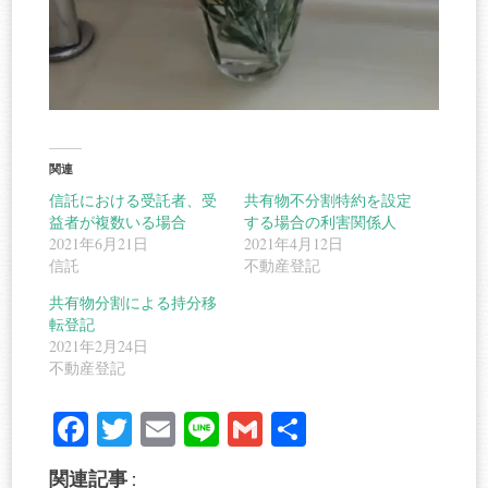
関連
信託における受託者、受
共有物不分割特約を設定
益者が複数いる場合
する場合の利害関係人
2021年6月21日
2021年4月12日
信託
不動産登記
共有物分割による持分移
転登記
2021年2月24日
不動産登記
Fa
T
E
Li
G
共
ce
wi
m
ne
m
有
関連記事 :