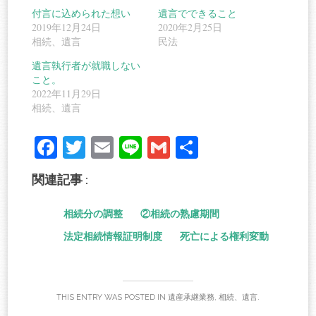
付言に込められた想い
遺言でできること
2019年12月24日
2020年2月25日
相続、遺言
民法
遺言執行者が就職しない
こと。
2022年11月29日
相続、遺言
Fa
T
E
Li
G
共
ce
wi
m
ne
m
有
関連記事 :
bo
tte
ail
ail
ok
r
相続分の調整
②相続の熟慮期間
法定相続情報証明制度
死亡による権利変動
THIS ENTRY WAS POSTED IN
遺産承継業務
,
相続、遺言
.