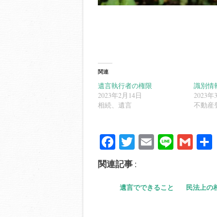
関連
遺言執行者の権限
識別情
2023年2月14日
2023年
相続、遺言
不動産
Fa
T
E
Li
G
ce
wi
m
ne
m
関連記事 :
bo
tte
ail
ail
ok
r
遺言でできること
民法上の