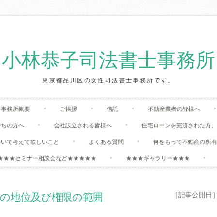
小林恭子司法書士事務所
東京都品川区の女性司法書士事務所です。
Skip
事務所概要
ご挨拶
信託
不動産業者の皆様へ
to
content
持ちの方へ
会社設立される皆様へ
住宅ローンを完済された方
ついて考えて欲しいこと
よくある質問
何をもって不動産の所
★★★セミナー相談会など★★★★★
★★★ギャラリー★★★
［記事公開日］:20
者の地位及び権限の範囲