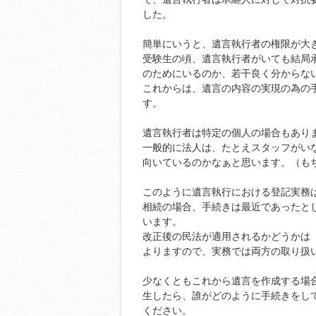
した。
簡単にいうと、遺言執行者の権限が大
受験生の頃、遺言執行者がいても結局
のためにいるのか、若干良く分からな
これからは、遺言の内容の実現の為の
す。
遺言執行者は特定の個人の場合もあり
一般的に法人は、たとえスタッフがい
向いているのかなぁと思います。（も
このように遺言執行における登記実務
相続の場合、手続きは最近であったと
います。
改正後の民法が適用されるかどうかは
よりますので、実務では両方の取り扱
少なくともこれから遺言を作成する場
生したら、誰がどのように手続きをし
ください。