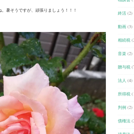
ね。暑そうですが、頑張りましょう！！！
終活
(2)
動画
(3)
相続税
(
音楽
(2)
贈与税
(
法人
(4)
所得税
(
判例
(2)
債権法
(