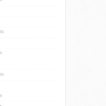
22)
7)
12)
2)