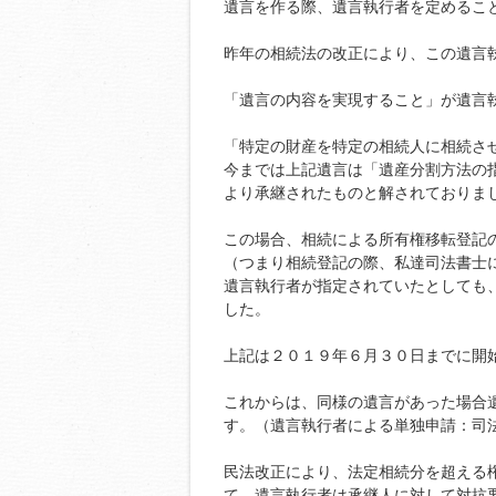
遺言を作る際、遺言執行者を定めるこ
昨年の相続法の改正により、この遺言
「遺言の内容を実現すること」が遺言
「特定の財産を特定の相続人に相続さ
今までは上記遺言は「遺産分割方法の
より承継されたものと解されておりま
この場合、相続による所有権移転登記
（つまり相続登記の際、私達司法書士
遺言執行者が指定されていたとしても
した。
上記は２０１９年６月３０日までに開
これからは、同様の遺言があった場合
す。（遺言執行者による単独申請：司
民法改正により、法定相続分を超える
て、遺言執行者は承継人に対して対抗