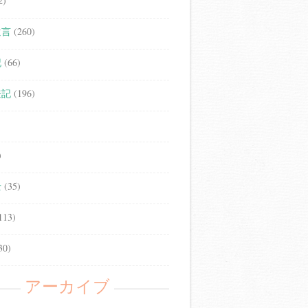
2)
遺言
(260)
記
(66)
登記
(196)
)
士
(35)
113)
30)
アーカイブ