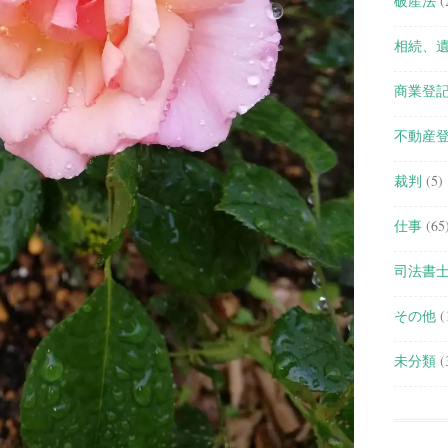
破産法
(
相続、
商業登
不動産
裁判
(5)
仕事
(65
司法書
その他
(
未分類
(