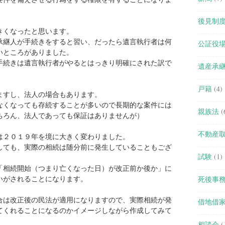
後見制
きくなったと思います。
承継人が手続きをすると習い、だったら遺言執行者は何
公証役
いところがありました。
手続きは遺言執行者がやるとはっきり明確にされた訳で
遺産承
戸籍
(4)
ますし、法人の場合もあります。
なくなっても存続することが多いので長期的な案件には
親族法
(
ちろん、法人であっても保証はありませんが）
不動産
は２０１９年を境に大きく変わりました。
しても、実際の相続は随分前に発生していることもござ
試験
(1)
「相続開始（つまり亡くなった日）が改正前か後か」に
いがされることになります。
死後事
合は改正後の民法が適用になりますので、実際相続が発
借地借
てくれることになるのかイメージしながら作成してみて
相談会
(