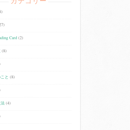
カテゴリー
8)
27)
ding Card
(2)
立
(8)
)
のこと
(8)
)
人法
(4)
)