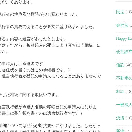
とがよくあります。
民法
(10
執行者の地位及び権限が少し変わりました。
会社法
(
執行者の責務であることが条文に盛り込まれました。
Happy En
せる」内容の遺言があったとします。
指定」だから、被相続人の死亡により直ちに「相続」に
した。
会社設
の申請人は、承継者です。
信託
(46
に委任状を書くのはこの承継者です。）
、遺言執行者が登記の申請人になることはありませんで
不動産
相談
(18
始した相続に関する取扱いです。
一般法
遺言執行者が承継人名義の移転登記の申請人になりま
法書士に委任状を書くのは遺言執行者です。）
決済
(16
権利については登記が対抗要件になりました。したがっ
新潟
(7)
要件を備えさせる行為をする権限を有することになりま